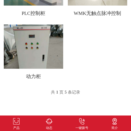
PLC控制柜
WMK无触点脉冲控制
仪
动力柜
共
1
页
5
条记录
产品
动态
一键拨号
简介