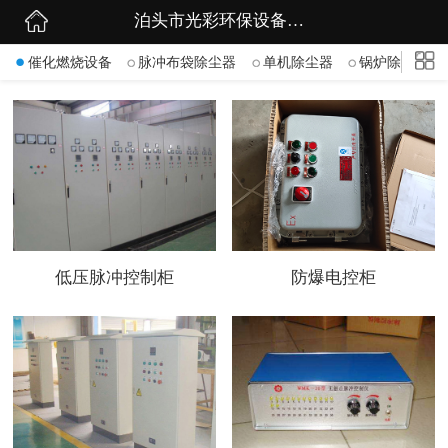
泊头市光彩环保设备有限公司
网站首页
催化燃烧设备
脉冲布袋除尘器
单机除尘器
锅炉除尘器
公司简介
公司动态
产品展示
联系我们
低压脉冲控制柜
防爆电控柜